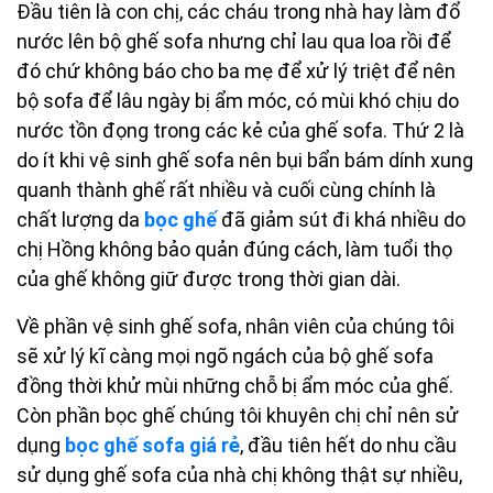
Đầu tiên là con chị, các cháu trong nhà hay làm đổ
nước lên bộ ghế sofa nhưng chỉ lau qua loa rồi để
đó chứ không báo cho ba mẹ để xử lý triệt để nên
bộ sofa để lâu ngày bị ẩm móc, có mùi khó chịu do
nước tồn đọng trong các kẻ của ghế sofa. Thứ 2 là
do ít khi vệ sinh ghế sofa nên bụi bẩn bám dính xung
quanh thành ghế rất nhiều và cuối cùng chính là
chất lượng da
bọc ghế
đã giảm sút đi khá nhiều do
chị Hồng không bảo quản đúng cách, làm tuổi thọ
của ghế không giữ được trong thời gian dài.
Về phần vệ sinh ghế sofa, nhân viên của chúng tôi
sẽ xử lý kĩ càng mọi ngõ ngách của bộ ghế sofa
đồng thời khử mùi những chỗ bị ẩm móc của ghế.
Còn phần bọc ghế chúng tôi khuyên chị chỉ nên sử
dụng
bọc ghế sofa giá rẻ
, đầu tiên hết do nhu cầu
sử dụng ghế sofa của nhà chị không thật sự nhiều,