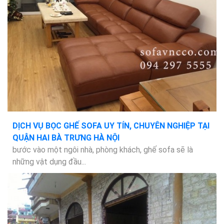
DỊCH VỤ BỌC GHẾ SOFA UY TÍN, CHUYÊN NGHIỆP TẠI
QUẬN HAI BÀ TRƯNG HÀ NỘI
bước vào một ngôi nhà, phòng khách, ghế sofa sẽ là
những vật dụng đầu...