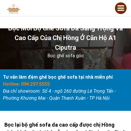
Bọc Mới Bộ Ghế Sofa Da Sang Trọng Và
Cao Cấp Của Chị Hồng Ở Căn Hộ A1
Ciputra
Bọc ghế sofa góc
Tư vấn làm đệm ghế bọc ghế sofa tại nhà miễn phí
:
Hotline: 094.297.5555
Địa chỉ showroom: Số 4 - ngõ 260 đường Lê Trọng Tấn -
Phường Khương Mai - Quận Thanh Xuân - TP Hà Nội
Bọc lại bộ ghế sofa da cao cấp được chị Hồng