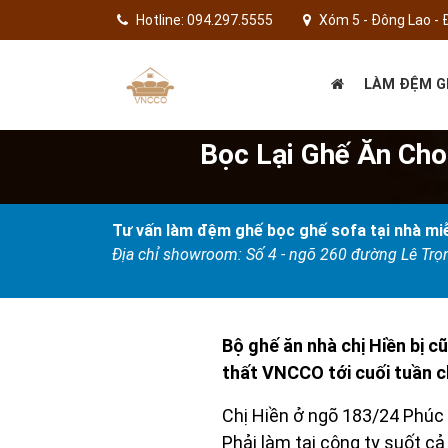
Hotline: 094.297.5555
Xóm 5 - Đông Lao - 
LÀM ĐỆM G
Bọc Lại Ghế Ăn Cho
Tư vấn làm đệm ghế bọc ghế sofa tại nhà miễ
Địa chỉ showroom: Số 4 - ngõ 260 đường Lê Tr
Bộ ghế ăn nhà chị Hiền bị c
thất VNCCO tới cuối tuần ch
Chị Hiền ở ngõ 183/24 Phúc 
Phải làm tại công ty suốt cả