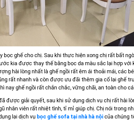
y bọc ghế cho chị. Sau khi thực hiện xong chị rất bất ng
trước kia được thay thế bằng bọc da màu sắc lại hợp với
ượng hài lòng nhất là ghế ngồi rất êm ái thoải mái, các bé 
ũng rất nhanh và còn được ưu đãi thêm gia cố lại ghế trư
thì nay ghế ngồi rất chắn chắc, vững chãi, an toàn cho cá
 được giải quyết, sau khi sử dụng dịch vụ chị rất hài lò
 nhân viên rất nhiệt tình, tỉ mỉ giúp chị. Chị nói trong 
dụng lại dịch vụ
bọc ghế sofa tại nhà hà nội
của chúng tô