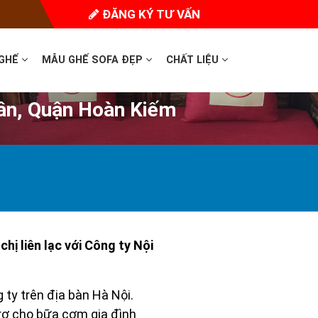
ĐĂNG KÝ TƯ VẤN
 GHẾ
MẪU GHẾ SOFA ĐẸP
CHẤT LIỆU
Tân, Quận Hoàn Kiếm
hị liên lạc với Công ty Nội
 ty trên địa bàn Hà Nội.
 trợ cho bữa cơm gia đình