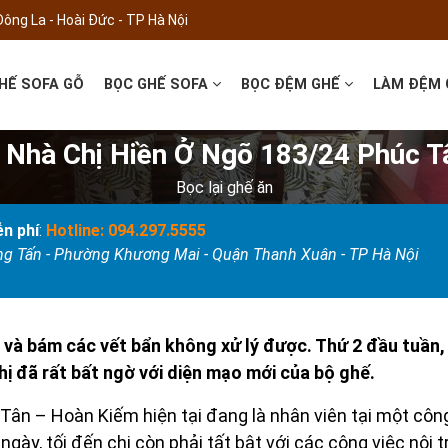
Đông La - Hoài Đức - TP Hà Nội
HẾ SOFA GỖ
BỌC GHẾ SOFA
BỌC ĐỆM GHẾ
LÀM ĐỆM
 Nhà Chị Hiền Ở Ngõ 183/24 Phúc 
Bọc lại ghế ăn
n phí
:
Hotline: 094.297.5555
ọng Tấn - Phường Khương Mai - Quận Thanh Xuân - TP Hà Nội
ũ và bám các vết bẩn không xử lý được. Thứ 2 đầu tuần, c
ị đã rất bất ngờ với diện mạo mới của bộ ghế.
Tân – Hoàn Kiếm hiện tại đang là nhân viên tại một công
 ngày, tối đến chị còn phải tất bật với các công việc nội