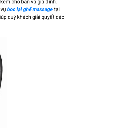
 kém cho bạn và gia đình.
h vụ
bọc lại ghế massage
tại
iúp quý khách giải quyết các