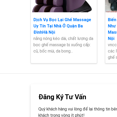
Dịch Vụ Bọc Lại Ghế Massage
Biến
Uy Tín Tại Nhà Ở Quận Ba
Như 
ĐìnhHà Nội
Mass
nắng nóng kéo dài, chất lượng da
Nội
bọc ghế massage bị xuống cấp:
vncc
cũ, bốc mùi, da bong...
các l
ghế s
Đăng Ký Tư Vấn
Quý khách hàng vui lòng để lại thông tin bên
khách trong vòng ít phút!