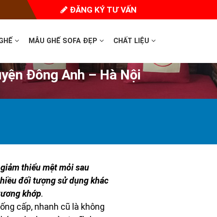
ĐĂNG KÝ TƯ VẤN
 GHẾ
MẪU GHẾ SOFA ĐẸP
CHẤT LIỆU
yện Đông Anh – Hà Nội
 giảm thiểu mệt mỏi sau
nhiều đối tượng sử dụng khác
 xương khớp
.
uống cấp, nhanh cũ là không