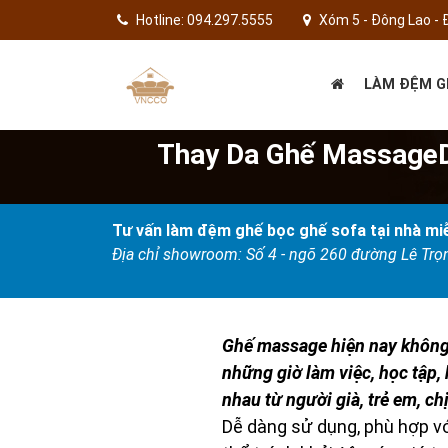
Hotline: 094.297.5555
Xóm 5 - Đông Lao - 
LÀM ĐỆM G
Thay Da Ghế MassageD
Tư vấn làm đệm ghế bọc ghế sofa tại nhà miễ
Địa chỉ showroom: Số 4 - ngõ 260 đường Lê Tr
Ghế massage hiện nay không 
những giờ làm việc, học tập
nhau từ người già, trẻ em, c
Dễ dàng sử dụng, phù hợp vớ