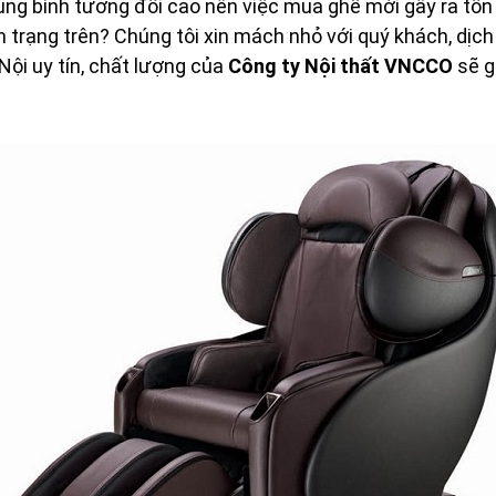
trung bình tương đối cao nên việc mua ghế mới gây ra tốn
h trạng trên? Chúng tôi xin mách nhỏ với quý khách, dịc
ội uy tín, chất lượng của
Công ty Nội thất VNCCO
sẽ g