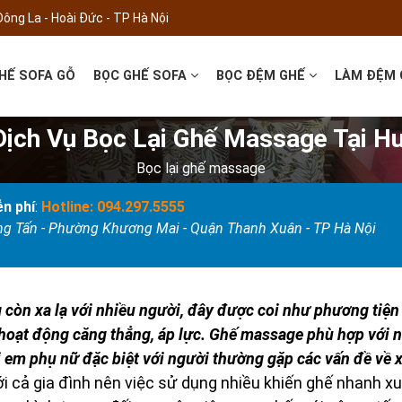
Đông La - Hoài Đức - TP Hà Nội
HẾ SOFA GỖ
BỌC GHẾ SOFA
BỌC ĐỆM GHẾ
LÀM ĐỆM
ịch Vụ Bọc Lại Ghế Massage Tại Hu
Bọc lại ghế massage
n phí
:
Hotline: 094.297.5555
ọng Tấn - Phường Khương Mai - Quận Thanh Xuân - TP Hà Nội
còn xa lạ với nhiều người, đây được coi như phương tiện
, hoạt động căng thẳng, áp lực. Ghế massage phù hợp với 
hị em phụ nữ đặc biệt với người thường gặp các vấn đề về
i cả gia đình nên việc sử dụng nhiều khiến ghế nhanh x