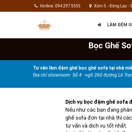
Hotline: 094.297.5555
Xóm 5 - Đông Lao - 
LÀM ĐỆM G
Bọc Ghế So
Tư vấn làm đệm ghế bọc ghế sofa tại nhà miễ
Địa chỉ showroom: Số 4 - ngõ 260 đường Lê Tr
Dịch vụ bọc đệm ghế sofa đ
Nếu như các bạn đang phân v
ghế sofa đơn tại nhà thì cá
tư vấn và dịch vụ tốt nhất.