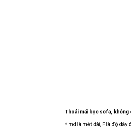
Thoải mái bọc sofa, không c
* md là mét dài, F là độ dày