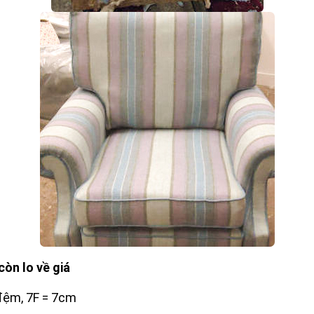
òn lo về giá
 đệm, 7F = 7cm