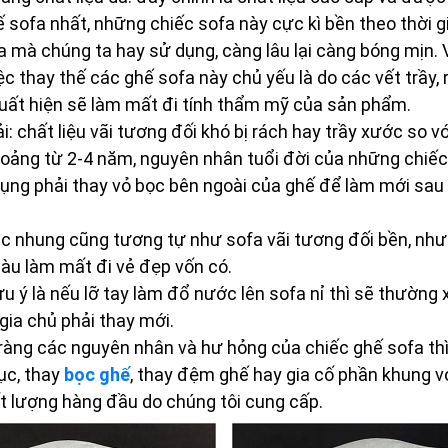
 sofa nhất, những chiếc sofa này cực kì bền theo thời 
a mà chúng ta hay sử dụng, càng lâu lại càng bóng mịn.
ệc thay thế các ghế sofa này chủ yếu là do các vết trầy, 
xuất hiện sẽ làm mất đi tính thẩm mỹ của sản phẩm.
i: chất liệu vãi tương đối khó bị rách hay trầy xước so v
hoảng từ 2-4 năm, nguyên nhân tuổi đời của những chiế
ụng phải thay vỏ bọc bên ngoài của ghế để làm mới sau 
oặc nhung cũng tương tự như sofa vãi tương đối bền, nh
àu làm mất đi vẻ đẹp vốn có.
ưu ý là nếu lỡ tay làm đổ nước lên sofa nỉ thì sẽ thườn
gia chủ phải thay mới.
 ràng các nguyên nhân và hư hỏng của chiếc ghế sofa th
ục, thay
bọc ghế
, thay đệm ghế hay gia cố phần khung v
t lượng hàng đầu do chúng tôi cung cấp.