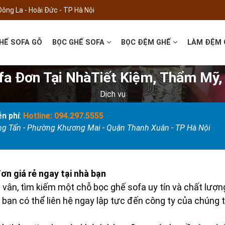
Đông La - Hoài Đức - TP Hà Nội
HẾ SOFA GỖ
BỌC GHẾ SOFA
BỌC ĐỆM GHẾ
LÀM ĐỆM
fa Đơn Tại NhàTiết Kiệm, Thẩm Mỹ,
Dịch vụ
n phí
:
Hotline: 094.297.5555
ọng Tấn - Phường Khương Mai - Quận Thanh Xuân - TP Hà Nội
ơn giá rẻ ngay tại nhà bạn
ân, tìm kiếm một chỗ bọc ghế sofa uy tín và chất lượng
c bạn có thể liên hệ ngay lập tực đến công ty của chún