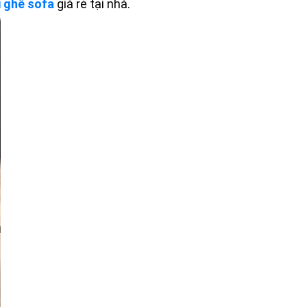
i ghế sofa
giá rẻ tại nhà.