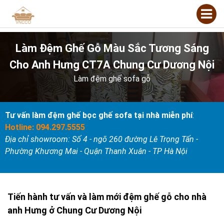
Làm Đệm Ghế Gỗ Màu Sắc Tương Sáng
Cho Anh Hưng CT7A Chung Cư Dương Nội
Làm đệm ghế sofa gỗ
Tư vấn làm đệm ghế bọc ghế sofa tại nhà miễn phí
:
Hotline: 094.297.5555
Địa chỉ showroom: Số 4 - ngõ 260 đường Lê Trọng Tấn -
Phường Khương Mai - Quận Thanh Xuân - TP Hà Nội
Tiến hành tư vấn và làm mới đệm ghế gỗ cho nhà
anh Hưng ở Chung Cư Dương Nội