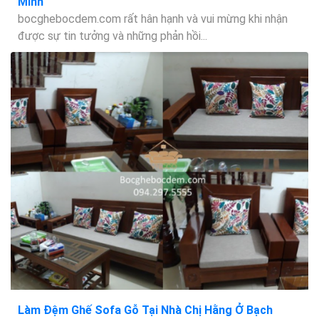
Minh
bocghebocdem.com rất hân hạnh và vui mừng khi nhận
được sự tin tưởng và những phản hồi...
Làm Đệm Ghế Sofa Gỗ Tại Nhà Chị Hằng Ở Bạch