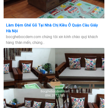
Làm Đệm Ghế Gỗ Tại Nhà Chị Kiều Ở Quận Cầu Giấy
Hà Nội
bocghebocdem.com chúng tôi xin kính chào quý khách
hàng thân mến, chúng...