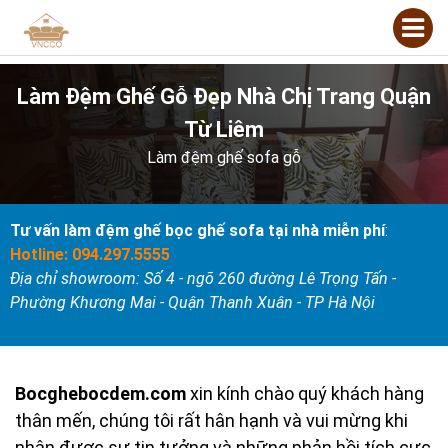
Làm Đệm Ghế Gỗ Đẹp Nhà Chị Trang Quận
Từ Liêm
Làm đệm ghế sofa gỗ
Tư vấn làm đệm ghế bọc ghế sofa tại nhà miễn phí
:
Hotline: 094.297.5555
Địa chỉ showroom: Số 4 - ngõ 260 đường Lê Trọng Tấn -
Phường Khương Mai - Quận Thanh Xuân - TP Hà Nội
Bocghebocdem.com
xin kính chào quý khách hàng
thân mến, chúng tôi rất hân hạnh và vui mừng khi
nhận được sự tin tưởng và những phản hồi tích cực