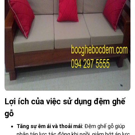
Lợi ích của việc sử dụng đệm ghế
gỗ
Tăng sự êm ái và thoải mái
: Đệm ghế gỗ giúp
phân tán lực tác động khi ngồi, giảm bớt áp lực