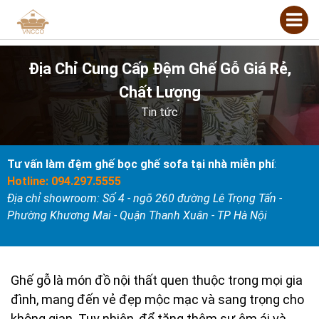
Địa Chỉ Cung Cấp Đệm Ghế Gỗ Giá Rẻ,
Chất Lượng
Tin tức
Tư vấn làm đệm ghế bọc ghế sofa tại nhà miễn phí
:
Hotline: 094.297.5555
Địa chỉ showroom: Số 4 - ngõ 260 đường Lê Trọng Tấn -
Phường Khương Mai - Quận Thanh Xuân - TP Hà Nội
Ghế gỗ là món đồ nội thất quen thuộc trong mọi gia
đình, mang đến vẻ đẹp mộc mạc và sang trọng cho
không gian. Tuy nhiên, để tăng thêm sự êm ái và