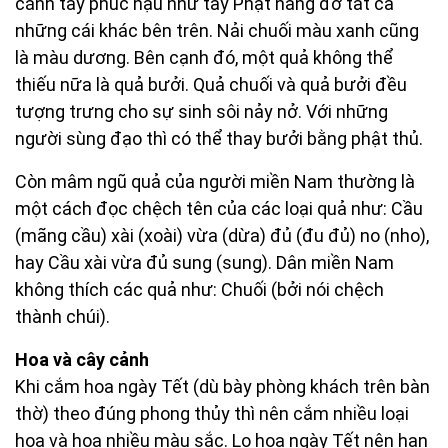
cánh tay phúc hậu như tay Phật nâng đỡ tất cả
những cái khác bên trên. Nải chuối màu xanh cũng
là màu dương. Bên cạnh đó, một quả không thể
thiếu nữa là quả bưởi. Quả chuối và quả bưởi đều
tượng trưng cho sự sinh sôi nảy nở. Với những
người sùng đạo thì có thể thay bưởi bằng phật thủ.
Còn mâm ngũ quả của người miền Nam thường là
một cách đọc chệch tên của các loại quả như: Cầu
(mãng cầu) xài (xoài) vừa (dừa) đủ (đu đủ) no (nho),
hay Cầu xài vừa đủ sung (sung). Dân miền Nam
không thích các quả như: Chuối (bởi nói chệch
thành chúi).
Hoa và cây cảnh
Khi cắm hoa ngày Tết (dù bày phòng khách trên bàn
thờ) theo đúng phong thủy thì nên cắm nhiều loại
hoa và hoa nhiều màu sắc. Lọ hoa ngày Tết nên hạn