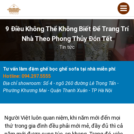
9 Điều Không Thể Không Biết Để Trang Trí
Nhà Theo Phong Thủy Đón Tết
Tin tức
Tư vấn làm đệm ghế bọc ghế sofa tại nhà miễn phí
:
Hotline: 094.297.5555
Địa chỉ showroom: Số 4 - ngõ 260 đường Lê Trọng Tấn -
Phường Khương Mai - Quận Thanh Xuân - TP Hà Nội
Người Việt luôn quan niệm, khi năm mới đến mọi
thứ trong gia đình đều phải mới mẻ, đầy đủ thì cả
năm mới được sung túc, an khang. Trong đó, việc