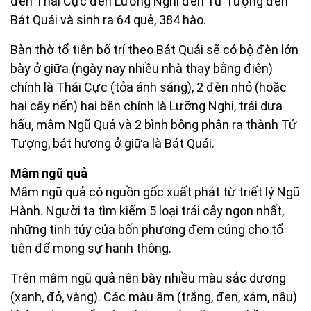
đến Thái Cực đến Lưỡng Nghi đến Tứ Tượng đến
Bát Quái và sinh ra 64 quẻ, 384 hào.
Bàn thờ tổ tiên bố trí theo Bát Quái sẽ có bộ đèn lớn
bày ở giữa (ngày nay nhiều nhà thay bằng điện)
chính là Thái Cực (tỏa ánh sáng), 2 đèn nhỏ (hoặc
hai cây nến) hai bên chính là Lưỡng Nghi, trái dưa
hấu, mâm Ngũ Quả và 2 bình bông phân ra thành Tứ
Tượng, bát hương ở giữa là Bát Quái.
Mâm ngũ quả
Mâm ngũ quả có nguồn gốc xuất phát từ triết lý Ngũ
Hành. Người ta tìm kiếm 5 loại trái cây ngon nhất,
những tinh túy của bốn phương đem cúng cho tổ
tiên để mong sự hanh thông.
Trên mâm ngũ quả nên bày nhiều màu sắc dương
(xanh, đỏ, vàng). Các màu âm (trắng, đen, xám, nâu)