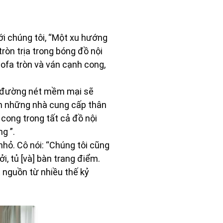
ới chúng tôi, “Một xu hướng
ròn trịa trong bóng đồ nội
sofa tròn và ván cạnh cong,
ới đường nét mềm mại sẽ
n những nhà cung cấp thân
cong trong tất cả đồ nội
g ”.
hỏ. Cô nói: “Chúng tôi cũng
ởi, tủ [và] bàn trang điểm.
t nguồn từ nhiều thế kỷ