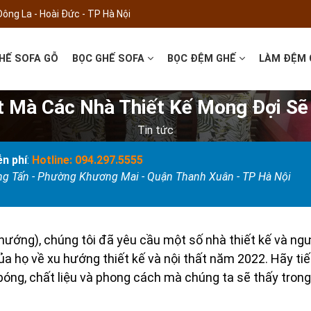
Đông La - Hoài Đức - TP Hà Nội
HẾ SOFA GỖ
BỌC GHẾ SOFA
BỌC ĐỆM GHẾ
LÀM ĐỆM
t Mà Các Nhà Thiết Kế Mong Đợi S
Tin tức
n phí
:
Hotline: 094.297.5555
ọng Tấn - Phường Khương Mai - Quận Thanh Xuân - TP Hà Nội
ướng), chúng tôi đã yêu cầu một số nhà thiết kế và ngư
ủa họ về xu hướng thiết kế và nội thất năm 2022. Hãy ti
óng, chất liệu và phong cách mà chúng ta sẽ thấy trong