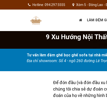
Hotline: 094.297.5555
Xóm 5 - Đông Lao - 
LÀM ĐỆM G
9 Xu Hướng Nội Thấ
Tư vấn làm đệm ghế bọc ghế sofa tại nhà miễ
Địa chỉ showroom: Số 4 - ngõ 260 đường Lê Tr
Để đón đầu (và đón đầu xu h
chúng tôi chia sẻ dự đoán c
đoán của họ về những hình b