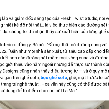
g lập và giám đốc sáng tạo của Fresh Twist Studio, nói v
 thiết kế đồ nội thất… là việc thực hiện các đường nét t
í dụ: chúng tôi đã nhận thấy sự xuất hiện của lưng ghế 
 Interiors đồng ý. Bà nói: “Đồ nội thất có đường cong v
2. “Gần như mọi nhà sản xuất, từ siêu cao cấp cho đế
ều kết hợp các đường nét mềm mại, vòng cung và đường 
ợc giới thiệu vào năm ngoái nhưng đã thực sự thành côn
y Designs cũng nhận thấy điều tương tự — và ở quy mô n
 và gân trên ghế sofa,
bọc ghế sofa
, ghế, mặt trước lò sư
ư trang trí nghệ thuật . Hoa văn này cũng có thể được bắ
sử dụng để tô điểm cho các cột La Mã ”.