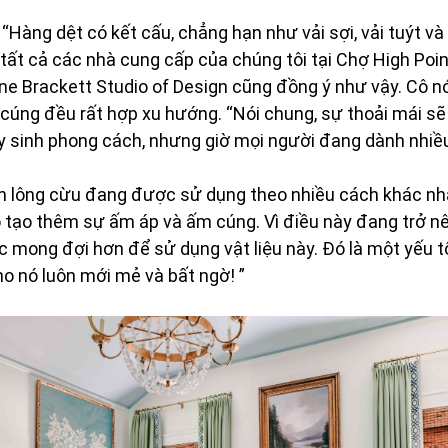
: “Hàng dệt có kết cấu, chẳng hạn như vải sợi, vải tuýt và
 tất cả các nhà cung cấp của chúng tôi tại Chợ High Poin
ne Brackett Studio of Design cũng đồng ý như vậy. Cô nói
úng đều rất hợp xu hướng. “Nói chung, sự thoải mái sẽ
y sinh phong cách, nhưng giờ mọi người đang dành nhiều
len lông cừu đang được sử dụng theo nhiều cách khác nhau
 nó tạo thêm sự ấm áp và ấm cúng. Vì điều này đang trở n
 mong đợi hơn để sử dụng vật liệu này. Đó là một yếu tố
ho nó luôn mới mẻ và bất ngờ! ”