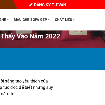
ĐĂNG KÝ TƯ VẤN
 GHẾ
MẪU GHẾ SOFA ĐẸP
CHẤT LIỆU
ẽ Thấy Vào Năm 2022
ời sáng tạo yêu thích của
ếp tục đọc để biết những suy
 năm tới.