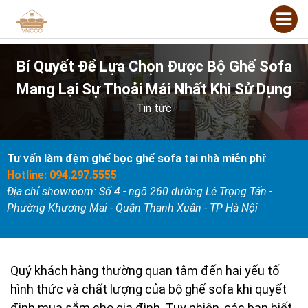
Bí Quyết Để Lựa Chọn Được Bộ Ghế Sofa
Mang Lại Sự Thoải Mái Nhất Khi Sử Dụng
Tin tức
Tư vấn làm đệm ghế bọc ghế sofa tại nhà miễn phí
:
Hotline: 094.297.5555
Địa chỉ showroom: Số 4 - ngõ 260 đường Lê Trọng Tấn -
Phường Khương Mai - Quận Thanh Xuân - TP Hà Nội
Quý khách hàng thường quan tâm đến hai yếu tố
hình thức và chất lượng của bộ ghế sofa khi quyết
định mua sắm cho gia đình. Tuy nhiên, các bạn biết