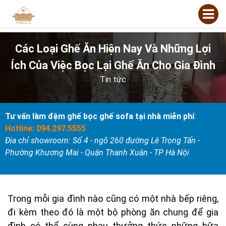
Các Loại Ghế Ăn Hiện Nay Và Những Lợi
Ích Của Việc Bọc Lại Ghế Ăn Cho Gia Đình
Tin tức
Tư vấn làm đệm ghế bọc ghế sofa tại nhà miễn phí
:
Hotline: 094.297.5555
Địa chỉ showroom: Số 4 - ngõ 260 đường Lê Trọng Tấn -
Phường Khương Mai - Quận Thanh Xuân - TP Hà Nội
Trong mỗi gia đình nào cũng có một nhà bếp riêng,
đi kèm theo đó là một bộ phòng ăn chung để gia
đình có thể cùng nhau thưởng thức những bữa