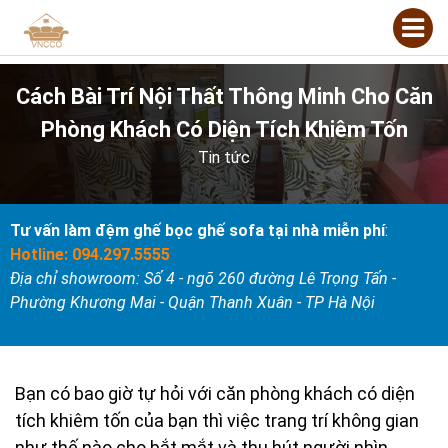
Cách Bài Trí Nội Thất Thông Minh Cho Căn
Phòng Khách Có Diện Tích Khiêm Tốn
Tin tức
Tư vấn làm đệm ghế bọc ghế sofa tại nhà miễn phí
:
Hotline: 094.297.5555
Địa chỉ showroom: Số 4 - ngõ 260 đường Lê Trọng Tấn -
Phường Khương Mai - Quận Thanh Xuân - TP Hà Nội
Bạn có bao giờ tự hỏi với căn phòng khách có diện
tích khiêm tốn của bạn thì việc trang trí không gian
như thế nào cho bắt mắt và thu hút người nhìn