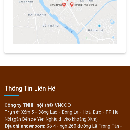
Thông Tin Liên Hệ
Công ty TNHH nội thất VNCCO
Trụ sở:
Xóm 5 - Đông Lao - Đông La - Hoài Đức - TP Hà
Nội (gần Bến xe Yên Nghĩa đi vào khoảng 3km)
Địa chỉ showroom:
Số 4 - ngõ 260 đường Lê Trọng Tấn -