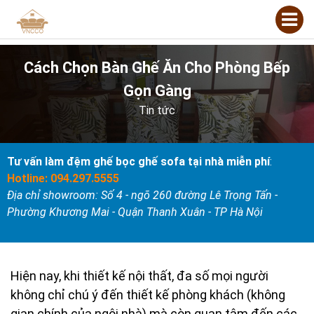
Cách Chọn Bàn Ghế Ăn Cho Phòng Bếp
Gọn Gàng
Tin tức
Tư vấn làm đệm ghế bọc ghế sofa tại nhà miễn phí
:
Hotline: 094.297.5555
Địa chỉ showroom: Số 4 - ngõ 260 đường Lê Trọng Tấn -
Phường Khương Mai - Quận Thanh Xuân - TP Hà Nội
Hiện nay, khi thiết kế nội thất, đa số mọi người
không chỉ chú ý đến thiết kế phòng khách (không
gian chính của ngôi nhà) mà còn quan tâm đến các