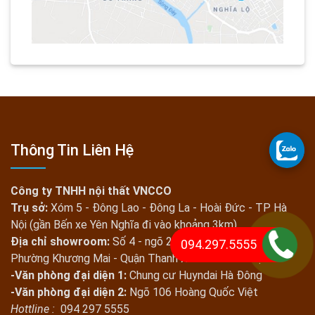
Thông Tin Liên Hệ
Công ty TNHH nội thất VNCCO
Trụ sở:
Xóm 5 - Đông Lao - Đông La - Hoài Đức - TP Hà
Nội (gần Bến xe Yên Nghĩa đi vào khoảng 3km)
Địa chỉ showroom:
Số 4 - ngõ 260 đường Lê Trọng Tấn -
094.297.5555
Phường Khương Mai - Quận Thanh Xuân - TP Hà Nội
-Văn phòng đại diện 1:
Chung cư Huyndai Hà Đông
-Văn phòng đại diện 2:
Ngõ 106 Hoàng Quốc Việt
Hottline :
094 297 5555