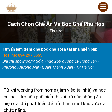
Cách Chọn Ghế Ăn Và Bọc Ghế Phù Hợp
Tin tức
Tư vấn làm đệm ghế bọc ghế sofa tại nhà miễn phí
:
Hotline: 094.297.5555
Địa chỉ showroom: Số 4 - ngõ 260 đường Lê Trọng Tấn -
Phường Khương Mai - Quận Thanh Xuân - TP Hà Nội
Từ khi working from home (làm việc tại nhà) và học
online,… trở nên phổ biến thì vai trò của phòng ăn
hiện đại đã phát triển để trở thành một khu vực đa
chức năng.