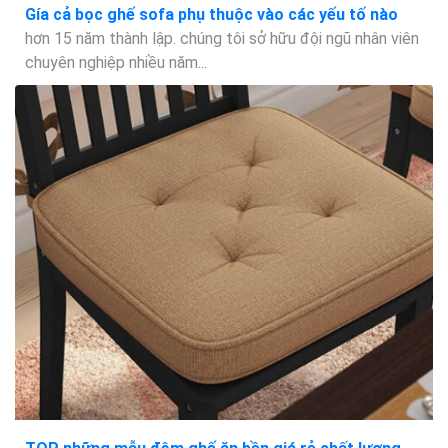
Gía cả bọc ghế sofa phụ thuộc vào các yếu tố nào
hơn 15 năm thành lập. chúng tôi sở hữu đội ngũ nhân viên
chuyên nghiệp nhiều năm...