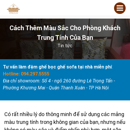
Cách Thêm Màu Sắc Cho Phòng Khách
Trung Tính Của Bạn
Tin tức
Tư vấn làm đệm ghế bọc ghế sofa tại nhà miễn phí
:
Hotline: 094.297.5555
Địa chỉ showroom: Số 4 - ngõ 260 đường Lê Trọng Tấn -
Phường Khương Mai - Quận Thanh Xuân - TP Hà Nội
Có rất nhiều lý do thông minh để sử dụng các mảng
màu trung tính trong không gian của bạn, nhưng nếu
không có màu sắc và điểm nhấn phù hợp, một căn