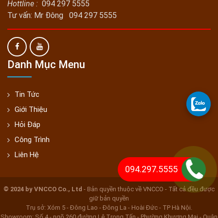
Hottline :
094 297 5555
Tư vấn: Mr Đông 094 297 5555
Danh Mục Menu
Tin Tức
Giới Thiệu
Hỏi Đáp
Công Trình
Liên Hệ
094.297.5555
© 2024 by VNCCO Co., Ltd
- Bản quyền thuộc về VNCCO - Tất cả đều được
giữ bản quyền
Trụ sở: Xóm 5 - Đông Lao - Đông La - Hoài Đức - TP Hà Nội.
Showroom: Số 4 - ngõ 260 đường Lê Trọng Tấn - Phường Khương Mai - Quận