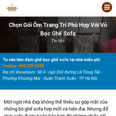
Chọn Gối Ôm Trang Trí Phù Hợp Với Vỏ
Bọc Ghế Sofa
Tin tức
Tư vấn làm đệm ghế bọc ghế sofa tại nhà miễn phí
:
Hotline: 094.297.5555
Địa chỉ showroom: Số 4 - ngõ 260 đường Lê Trọng Tấn -
Phường Khương Mai - Quận Thanh Xuân - TP Hà Nội
Một ngôi nhà đẹp không thể thiếu sự góp mặt của
những bộ ghế sofa hợp mốt và hiện đại. Nhưng để
giúp sofa được hoàn hảo hơn thì những chiếc gối