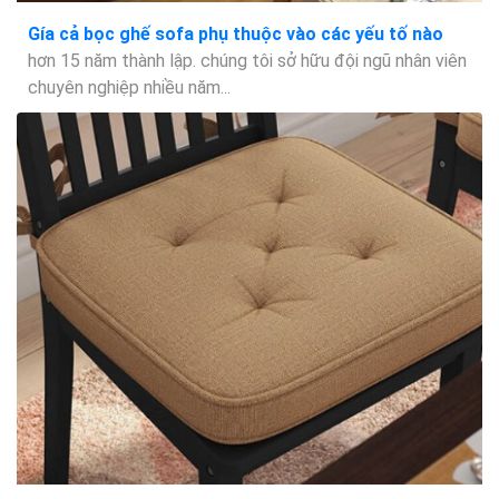
Gía cả bọc ghế sofa phụ thuộc vào các yếu tố nào
hơn 15 năm thành lập. chúng tôi sở hữu đội ngũ nhân viên
chuyên nghiệp nhiều năm...