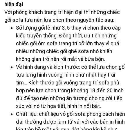
hiện đại
Với phòng khách trang trí hiện đại thì những chiếc
gối sofa tựa nên lựa chọn theo nguyên tắc sau:
Số lượng gối lẻ như 3, 5 thay vì chọn theo cặp
kiểu truyền thống. Đồng thời, ưu tiên những
chiếc gối ôm sofa trang trí cỡ lớn thay vì quá
nhiều những chiếc gối ghế sofa nhỏ khiến
không gian trở nên rối mắt và bừa bộn.
Về hình dạng và kích thước: có thể lựa chọn gối
tựa lưng hình vuông, hình chữ nhật hay trái
tim… Kích thước gối vuông trang trí sofa phù
hợp nên lựa chọn trong khoảng 18 đến 20 inch
đủ để tạo nên những ấn tượng cho người tiếp
xúc với nó từ họa tiết, hình in nổi bật.
Chất liệu: chất liệu vỏ gối sofa phong cách hiện
đại thường được làm từ vải với các bản in hình
lớn trên bề mặt vải mịn, dệt bông kín kẽ như