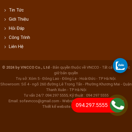
Tin Tức
Giới Thiệu
Hỏi Đáp
Công Trình
Liên Hệ
© 2024 by VNCCO Co., Ltd
- Bản quyền thuộc về VNCCO - Tất cả đều được
giữ bản quyền
Trụ sở: Xóm 5 - Đông Lao - Đông La - Hoài Đức - TP Hà Nội.
Showroom: Số 4 - ngõ 260 đường Lê Trọng Tấn - Phường Khương Mai - Quận
Thanh Xuân - TP Hà Nội
Tư vấn 24/7: 094 297 5555; Kỹ thuật : 094 297 5555
Email: sofavncco@gmail.com - Website: www.bocghebocdem.com
094.297.5555
Thiết kế website Nắng Xanh