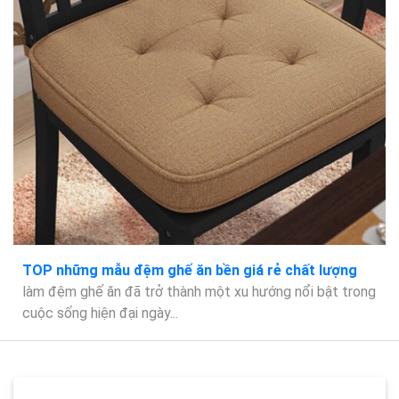
TOP những mẫu đệm ghế ăn bền giá rẻ chất lượng
làm đệm ghế ăn đã trở thành một xu hướng nổi bật trong
cuộc sống hiện đại ngày...