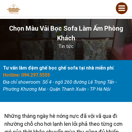
Chọn Màu Vải Bọc Sofa Làm Ấm Phòng
Khách
Tin tức
Tư vấn làm đệm ghế bọc ghế sofa tại nhà miễn phí
:
Hotline: 094.297.5555
Địa chỉ showroom: Số 4 - ngõ 260 đường Lê Trọng Tấn -
Phường Khương Mai - Quận Thanh Xuân - TP Hà Nội
Những tháng ngày hè nóng nực đã vội vã qua đi
nhường chỗ cho hơi lạnh len lỏi phả theo từng cơn
gió của thời khắc chuyển mùa thu cũng đủ khiến