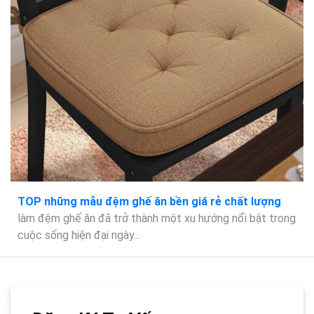
TOP những mẫu đệm ghế ăn bền giá rẻ chất lượng
làm đệm ghế ăn đã trở thành một xu hướng nổi bật trong
cuộc sống hiện đại ngày...