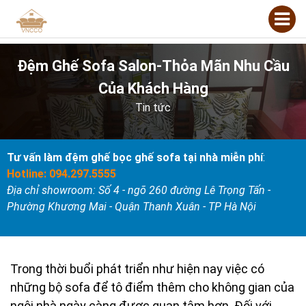
Đệm Ghế Sofa Salon-Thỏa Mãn Nhu Cầu
Của Khách Hàng
Tin tức
Tư vấn làm đệm ghế bọc ghế sofa tại nhà miễn phí
:
Hotline: 094.297.5555
Địa chỉ showroom: Số 4 - ngõ 260 đường Lê Trọng Tấn -
Phường Khương Mai - Quận Thanh Xuân - TP Hà Nội
Trong thời buổi phát triển như hiện nay việc có
những bộ sofa để tô điểm thêm cho không gian của
ngôi nhà ngày càng được quan tâm hơn. Đối với