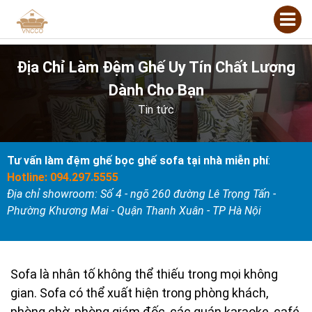
Địa Chỉ Làm Đệm Ghế Uy Tín Chất Lượng
Dành Cho Bạn
Tin tức
Tư vấn làm đệm ghế bọc ghế sofa tại nhà miễn phí
:
Hotline: 094.297.5555
Địa chỉ showroom: Số 4 - ngõ 260 đường Lê Trọng Tấn -
Phường Khương Mai - Quận Thanh Xuân - TP Hà Nội
Sofa là nhân tố không thể thiếu trong mọi không
gian. Sofa có thể xuất hiện trong phòng khách,
phòng chờ, phòng giám đốc, các quán karaoke, café,