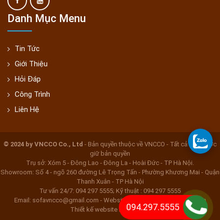
Danh Mục Menu
Tin Tức
Giới Thiệu
Hỏi Đáp
Công Trình
Liên Hệ
© 2024 by VNCCO Co., Ltd
- Bản quyền thuộc về VNCCO - Tất cả đều được
giữ bản quyền
Trụ sở: Xóm 5 - Đông Lao - Đông La - Hoài Đức - TP Hà Nội.
Showroom: Số 4 - ngõ 260 đường Lê Trọng Tấn - Phường Khương Mai - Quận
Thanh Xuân - TP Hà Nội
Tư vấn 24/7: 094 297 5555; Kỹ thuật : 094 297 5555
Email: sofavncco@gmail.com - Website: www.bocghebocdem.com
094.297.5555
Thiết kế website Nắng Xanh