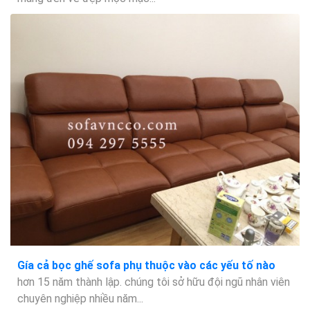
Gía cả bọc ghế sofa phụ thuộc vào các yếu tố nào
hơn 15 năm thành lập. chúng tôi sở hữu đội ngũ nhân viên
chuyên nghiệp nhiều năm...