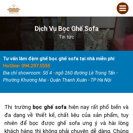
Dịch Vụ Bọc Ghế Sofa
Tin tức
Tư vấn làm đệm ghế bọc ghế sofa tại nhà miễn phí
:
Hotline: 094.297.5555
Địa chỉ showroom: Số 4 - ngõ 260 đường Lê Trọng Tấn -
Phường Khương Mai - Quận Thanh Xuân - TP Hà Nội
Thị trường
bọc ghế sofa
hiện nay rất phổ biến và
đa dạng về thiết kế, chất liệu của sản phẩm, tuy
nhiên để bọc được ghế sofa ưng ý và hài lòng
khách hàng thì không phải chuyện dễ dàng. Chúng