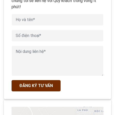
chúng tôi sẽ liên hệ với Quý khách trong vòng ít
phút!
ĐĂNG KÝ TƯ VẤN