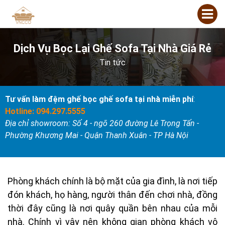
Dịch Vụ Bọc Lại Ghế Sofa Tại Nhà Giá Rẻ
Tin tức
Tư vấn làm đệm ghế bọc ghế sofa tại nhà miễn phí
:
Hotline: 094.297.5555
Địa chỉ showroom: Số 4 - ngõ 260 đường Lê Trọng Tấn -
Phường Khương Mai - Quận Thanh Xuân - TP Hà Nội
Phòng khách chính là bộ mặt của gia đình, là nơi tiếp
đón khách, họ hàng, người thân đến chơi nhà, đồng
thời đây cũng là nơi quây quần bên nhau của mỗi
nhà. Chính vì vậy nên không gian phòng khách vô