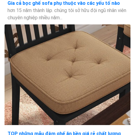
Gía cả bọc ghế sofa phụ thuộc vào các yếu tố nào
hơn 15 năm thành lập. chúng tôi sở hữu đội ngũ nhân viên
chuyên nghiệp nhiều năm...
TOP những mẫu đệm ghế ăn bền giá rẻ chất lượng