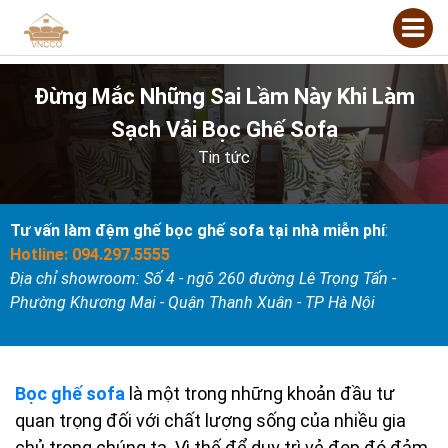
Đừng Mắc Những Sai Lầm Này Khi Làm
Sạch Vải Bọc Ghế Sofa
Tin tức
Tư vấn làm đệm ghế bọc ghế sofa tại nhà miễn phí
:
Hotline: 094.297.5555
Địa chỉ showroom: Số 4 - ngõ 260 đường Lê Trọng Tấn -
Phường Khương Mai - Quận Thanh Xuân - TP Hà Nội
Bọc ghế sofa
là một trong những khoản đầu tư
quan trọng đối với chất lượng sống của nhiều gia
chủ trong chúng ta. Vì thế để duy trì vẻ đẹp đó đảm