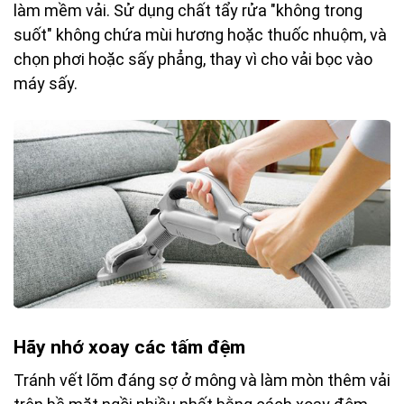
làm mềm vải. Sử dụng chất tẩy rửa "không trong
suốt" không chứa mùi hương hoặc thuốc nhuộm, và
chọn phơi hoặc sấy phẳng, thay vì cho vải bọc vào
máy sấy.
Hãy nhớ xoay các tấm đệm
Tránh vết lõm đáng sợ ở mông và làm mòn thêm vải