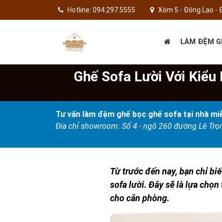
Hotline: 094.297.5555
Xóm 5 - Đông Lao - 
LÀM ĐỆM G
Ghế Sofa Lười Với Kiểu
Tư vấn làm đệm ghế bọc ghế sofa tại nhà miễ
Địa chỉ showroom: Số 4 - ngõ 260 đường Lê Tr
Từ trước đến nay, bạn chỉ biế
sofa lười. Đây sẽ là lựa chọ
cho căn phòng.