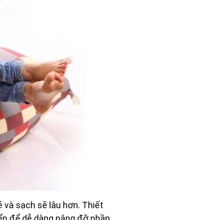
 và sạch sẽ lâu hơn. Thiết
uyển để dễ dàng nâng đỡ phần