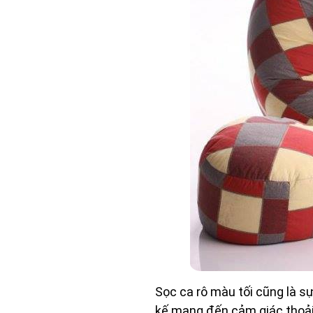
Sọc ca rô màu tối cũng là s
kế mang đến cảm giác thoải 