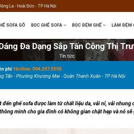
Đông La - Hoài Đức - TP Hà Nội
HẾ SOFA GỖ
BỌC GHẾ SOFA
BỌC ĐỆM GHẾ
LÀM ĐỆM
 Dáng Đa Dạng Sắp Tấn Công Thị T
Tin tức
n phí
:
Hotline: 094.297.5555
ọng Tấn - Phường Khương Mai - Quận Thanh Xuân - TP Hà Nội
t đến ghế sofa được làm từ chất liệu da, vải nỉ, vải nhung
n thông minh cho gia đình có không gian chật hẹp và nó sẽ