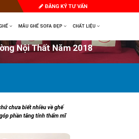
ĐĂNG KÝ TƯ VẤN
 GHẾ
MẪU GHẾ SOFA ĐẸP
CHẤT LIỆU
rường Nội Thất Năm 2018
 chứ chưa biết nhiều về ghế
 góp phần tăng tính thẩm mĩ