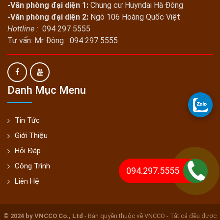
-Văn phòng đại diện 1:
Chung cư Huyndai Hà Đông
-Văn phòng đại diện 2:
Ngõ 106 Hoàng Quốc Việt
Hottline :
094 297 5555
Tư vấn: Mr Đông 094 297 5555
Danh Mục Menu
Tin Tức
Giới Thiệu
Hỏi Đáp
Công Trình
094.297.5555
Liên Hệ
© 2024 by VNCCO Co., Ltd
- Bản quyền thuộc về VNCCO - Tất cả đều được