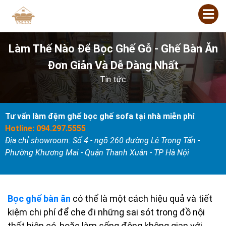
Làm Thế Nào Để Bọc Ghế Gỗ - Ghế Bàn Ăn
Đơn Giản Và Dễ Dàng Nhất
Tin tức
Tư vấn làm đệm ghế bọc ghế sofa tại nhà miễn phí
:
Hotline: 094.297.5555
Địa chỉ showroom: Số 4 - ngõ 260 đường Lê Trọng Tấn -
Phường Khương Mai - Quận Thanh Xuân - TP Hà Nội
Bọc ghế bàn ăn
có thể là một cách hiệu quả và tiết
kiệm chi phí để che đi những sai sót trong đồ nội
thất hiện có, hoặc làm sống động không gian với