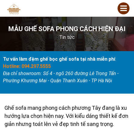
MẪU GHẾ SOFA PHONG CÁCH HIỆN ĐẠI
Tin tức
Tư vấn làm đệm ghế bọc ghế sofa tại nhà miễn phí
:
Hotline: 094.297.5555
Địa chỉ showroom: Số 4 - ngõ 260 đường Lê Trọng Tấn -
Phường Khương Mai - Quận Thanh Xuân - TP Hà Nội
Ghế sofa mang phong cách phương Tây đang là xu
hướng lựa chọn hiện nay. Với kiểu dáng thiết kế đơn
giản nhưng toát lên vẻ đẹp tinh tế sang trọng.