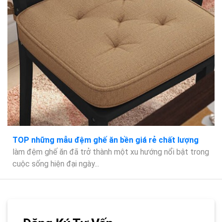
TOP những mẫu đệm ghế ăn bền giá rẻ chất lượng
làm đệm ghế ăn đã trở thành một xu hướng nổi bật trong
cuộc sống hiện đại ngày...