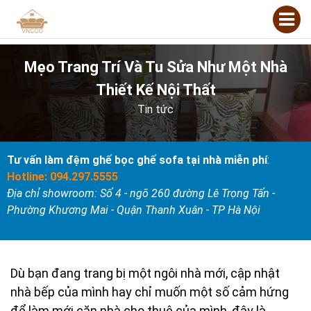
Mẹo Trang Trí Và Tu Sửa Như Một Nhà
Thiết Kế Nội Thất
Tin tức
Tư vấn làm đệm ghế bọc ghế sofa tại nhà miễn phí
:
Hotline: 094.297.5555
Địa chỉ showroom: Số 4 - ngõ 260 đường Lê Trọng Tấn -
Phường Khương Mai - Quận Thanh Xuân - TP Hà Nội
Dù bạn đang trang bị một ngôi nhà mới, cập nhật
nhà bếp của mình hay chỉ muốn một số cảm hứng
để làm mới căn nhà cho thuê của mình, đây là