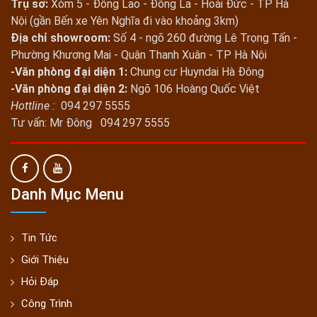
Trụ sở:
Xóm 5 - Đông Lao - Đông La - Hoài Đức - TP Hà
Nội (gần Bến xe Yên Nghĩa đi vào khoảng 3km)
Địa chỉ showroom:
Số 4 - ngõ 260 đường Lê Trọng Tấn -
Phường Khương Mai - Quận Thanh Xuân - TP Hà Nội
-Văn phòng đại diện 1:
Chung cư Huyndai Hà Đông
-Văn phòng đại diện 2:
Ngõ 106 Hoàng Quốc Việt
Hottline :
094 297 5555
Tư vấn: Mr Đông 094 297 5555
Danh Mục Menu
Tin Tức
Giới Thiệu
Hỏi Đáp
Công Trình