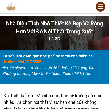
Nhà Diện Tích Nhỏ Thiết Kế Đẹp Và Rộng
Hơn Với Đồ Nội Thất Trong Suốt
Tin tức
Tư vấn làm đệm ghế bọc ghế sofa tại nhà miễn phí
:
Hotline: 094.297.5555
Địa chỉ showroom: Số 4 - ngõ 260 đường Lê Trọng Tấn -
Phường Khương Mai - Quận Thanh Xuân - TP Hà Nội
Khi thiết kế một căn nhà nhỏ, bạn sẽ không có quá
nhiều lựa chọn nội thất vì sự hạn chế của không
gian. Một ý tưởng khá hiệu quả trong trường hợp