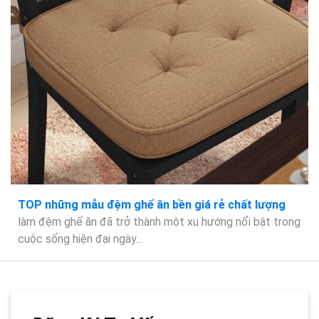
TOP những mẫu đệm ghế ăn bền giá rẻ chất lượng
làm đệm ghế ăn đã trở thành một xu hướng nổi bật trong
cuộc sống hiện đại ngày...