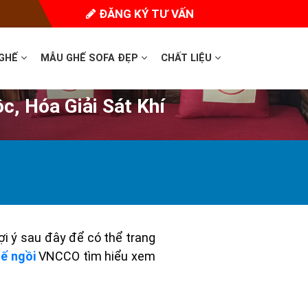
ĐĂNG KÝ TƯ VẤN
 GHẾ
MẪU GHẾ SOFA ĐẸP
CHẤT LIỆU
c, Hóa Giải Sát Khí
i ý sau đây để có thể trang
ế ngồi
VNCCO tìm hiểu xem