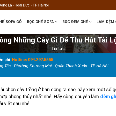
Đông La - Hoài Đức - TP Hà Nội
HẾ SOFA GỖ
BỌC GHẾ SOFA
BỌC ĐỆM GHẾ
LÀM ĐỆM
ng Những Cây Gì Để Thu Hút Tài Lộ
Tin tức
n phí
:
Hotline: 094.297.5555
ọng Tấn - Phường Khương Mai - Quận Thanh Xuân - TP Hà Nội
ải chọn cây trồng ở ban công ra sao, hãy xem một số gợ
 hợp phong thủy nhất nhé. Hãy cùng chuyên làm
đệm gh
ài viết sau nhé