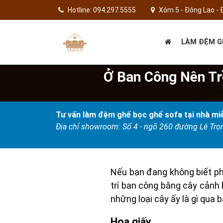
Hotline: 094.297.5555
Xóm 5 - Đông Lao - 
LÀM ĐỆM G
Ở Ban Công Nên Trồ
Tư vấn làm đệm ghế bọc ghế sofa tại nhà miễ
Địa chỉ showroom: Số 4 - ngõ 260 đường Lê Tr
Nếu bạn đang không biết ph
trí ban công bằng cây cảnh
những loại cây ấy là gì qua b
Hoa giấy