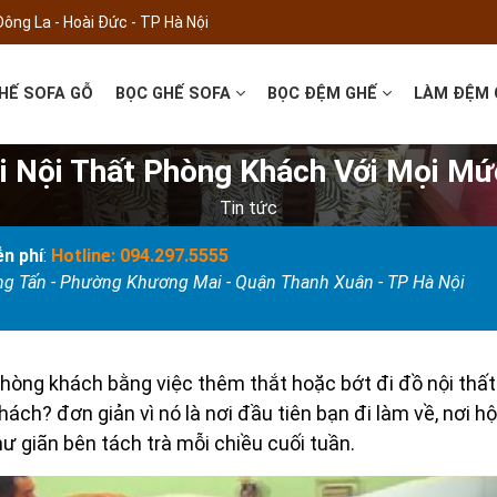
Đông La - Hoài Đức - TP Hà Nội
HẾ SOFA GỖ
BỌC GHẾ SOFA
BỌC ĐỆM GHẾ
LÀM ĐỆM
ại Nội Thất Phòng Khách Với Mọi Mứ
Tin tức
n phí
:
Hotline: 094.297.5555
ọng Tấn - Phường Khương Mai - Quận Thanh Xuân - TP Hà Nội
 phòng khách bằng việc thêm thắt hoặc bớt đi đồ nội thất
 khách? đơn giản vì nó là nơi đầu tiên bạn đi làm về, nơi
hư giãn bên tách trà mỗi chiều cuối tuần.