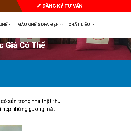
ĐĂNG KÝ TƯ VẤN
 GHẾ
MẪU GHẾ SOFA ĐẸP
CHẤT LIỆU
c Giá Có Thể
 có sẵn trong nhà thật thú
 hội họp những gương mặt