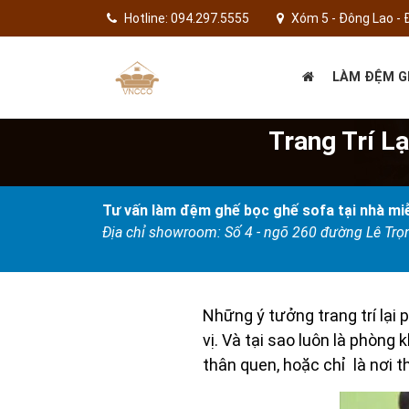
Hotline: 094.297.5555
Xóm 5 - Đông Lao - 
LÀM ĐỆM G
Trang Trí L
Tư vấn làm đệm ghế bọc ghế sofa tại nhà miễ
Địa chỉ showroom: Số 4 - ngõ 260 đường Lê Tr
Những ý tưởng trang trí lại
vị. Và tại sao luôn là phòng
thân quen, hoặc chỉ là nơi t