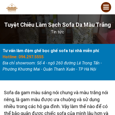
Tuyệt Chiêu Làm Sạch Sofa Da Màu Trắng
Tin tức
Tư vấn làm đệm ghế bọc ghế sofa tại nhà miễn phí
:
Hotline: 094.297.5555
Địa chỉ showroom: Số 4 - ngõ 260 đường Lê Trọng Tấn -
Phường Khương Mai - Quận Thanh Xuân - TP Hà Nội
Sofa da gam màu sáng nói chung và màu trắng nói
riêng, là gam màu được ưa chuộng và sử dụng
nhiều trong các hộ gia đình. Vậy làm thế nào để có
thể bảo quản được chiếc sofa của mình lâu hơn và