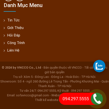
Danh Mục Menu
Tin Tức
Giới Thiệu
Hỏi Đáp
Công Trình
Liên Hệ
© 2024 by VNCCO Co., Ltd
- Bản quyền thuộc về VNCCO - Tất cả đều được
giữ bản quyền
Trụ sở: Xóm 5 - Đông Lao - Đông La - Hoài Đức - TP Hà Nội.
Showroom: Số 4 - ngõ 260 đường Lê Trọng Tấn - Phường Khương Mai - Quận
Thanh Xuân - TP Hà Nội
Tư vấn 24/7: 094 297 5555; Kỹ thuật : 094 297 5555
Email: sofavncco@gmail.com - Website: www.bocghebocdem.com
094.297.5555
Thiết kế website Nắng Xanh