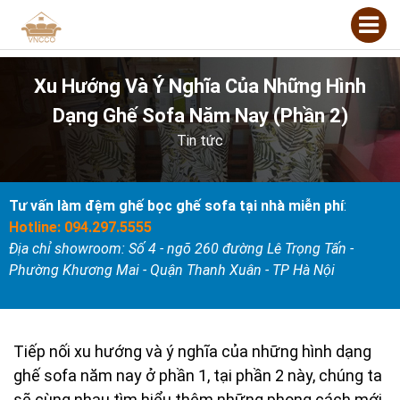
Xu Hướng Và Ý Nghĩa Của Những Hình
Dạng Ghế Sofa Năm Nay (phần 2)
Tin tức
Tư vấn làm đệm ghế bọc ghế sofa tại nhà miễn phí
:
Hotline: 094.297.5555
Địa chỉ showroom: Số 4 - ngõ 260 đường Lê Trọng Tấn -
Phường Khương Mai - Quận Thanh Xuân - TP Hà Nội
Tiếp nối xu hướng và ý nghĩa của những hình dạng
ghế sofa năm nay ở phần 1, tại phần 2 này, chúng ta
sẽ cùng nhau tìm hiểu thêm những phong cách mới