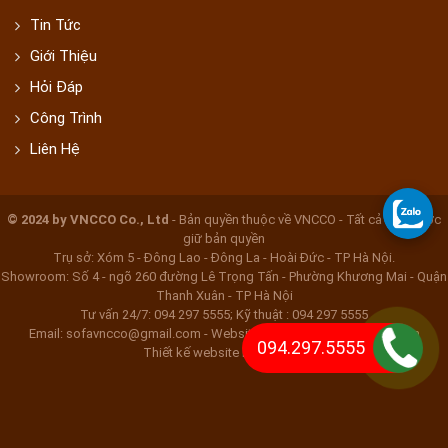
Tin Tức
Giới Thiệu
Hỏi Đáp
Công Trình
Liên Hệ
© 2024 by VNCCO Co., Ltd
- Bản quyền thuộc về VNCCO - Tất cả đều được
giữ bản quyền
Trụ sở: Xóm 5 - Đông Lao - Đông La - Hoài Đức - TP Hà Nội.
Showroom: Số 4 - ngõ 260 đường Lê Trọng Tấn - Phường Khương Mai - Quận
Thanh Xuân - TP Hà Nội
Tư vấn 24/7: 094 297 5555; Kỹ thuật : 094 297 5555
Email: sofavncco@gmail.com - Website: www.bocghebocdem.com
094.297.5555
Thiết kế website Nắng Xanh