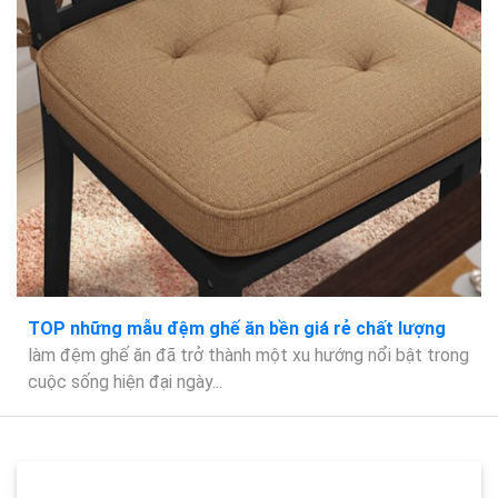
TOP những mẫu đệm ghế ăn bền giá rẻ chất lượng
làm đệm ghế ăn đã trở thành một xu hướng nổi bật trong
cuộc sống hiện đại ngày...