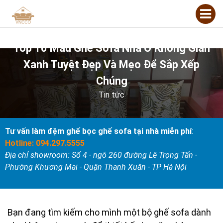
Top 10 Mẫu Ghế Sofa Nhà Ở Không Gian
Xanh Tuyệt Đẹp Và Mẹo Để Sắp Xếp
Chúng
Tin tức
Tư vấn làm đệm ghế bọc ghế sofa tại nhà miễn phí
:
Hotline: 094.297.5555
Địa chỉ showroom: Số 4 - ngõ 260 đường Lê Trọng Tấn -
Phường Khương Mai - Quận Thanh Xuân - TP Hà Nội
Bạn đang tìm kiếm cho mình một bộ ghế sofa dành