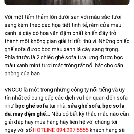
Với một tấm thảm lớn dưới sàn với màu sắc tươi
sáng kèm theo các họa tiết tinh tế, rèm cửa màu
xanh lá cây có hoa văn đậm chất khiến đây trở
thành một không gian giải trí rất thú vị. Những chiếc
ghế sofa được bọc màu xanh lá cây sang trọng.
Phía trước là 2 chiếc ghế sofa tựa lưng được bọc
màu xanh mint tươi mát trông rất nổi bật cho căn
phòng của bạn.
VNCCO là một trong những công ty nổi tiếng và uy
tín nhất có cung cấp các dịch vụ liên quan đến sofa
như
bọc ghế sofa
tại nhà,
sửa ghế sofa
,
bọc sofa
da
,
may đệm ghế
,... Nếu có bất kỳ thắc mắc nào cần
giải đáp hay mua hàng hãy liên hệ với chúng tôi
ngay với số
HOTLINE
094.297.5555
khách hàng sẽ